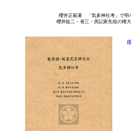
櫻井正範著 「気多神社考」で明
櫻井錠二・省三・房記家先祖の権