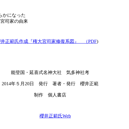
らかになった
大宮司家の由来
櫻井正範氏作成『権大宮司家修復系図』 （PDF
)
能登国・延喜式名神大社 気多神社考
2014年５月20日 発行 著者・発行 櫻井正範
制作 個人書店
櫻井正範氏Web