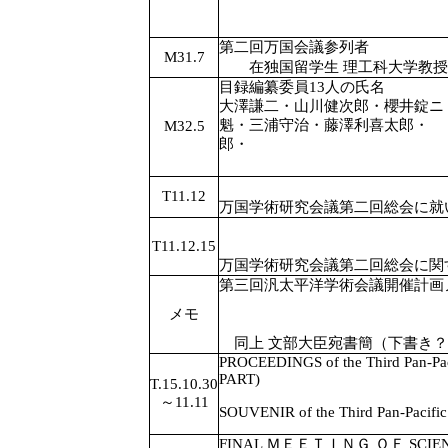
第二回万国会議参列者
M31.7
在独国留学生 理工科大学教授
目録編纂委員13人の氏名
大澤謙二・山川健次郎・櫻井錠ニ
魁・三浦守治・藤澤利喜太郎・
M32.5
郎・
T11.12
万国学術研究会議第二回総
T11.12.15
万国学術研究会議第二回総会に関
第三回汎太平洋学術会議
メモ
同上 文部大臣宛書簡（下書き？
PROCEEDINGS of the Third Pan-Pa
PART)
T.15.10.30
～11.11
SOUVENIR of the Third Pan-Pacifi
FINAL ＭＥＥＴＩＮＧ ＯＦ SCIENC