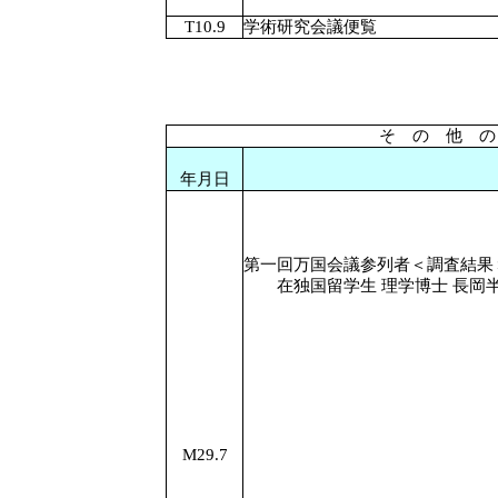
T10.9
学術研究会議便覧
そ の 他 の
年月日
第一回万国会議参列者＜調査結果
在独国留学生 理学博士 長岡
M29.7