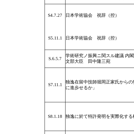
S4.7.27
日本学術協会 祝辞（控）
S5.11.1
日本学術協会 祝辞（控）
学術研究ノ振興ニ関スル建議 内
S.6.5.7
文部大臣 田中隆三宛
独逸在留中技師堀岡正家氏からの
S7.11.1
に進歩せるか」
S8.1.18
独逸に於て特許発明を実際化する