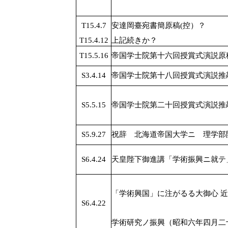
T15.4.7
安達岡臺宛書簡原稿(控）？
T15.4.12
上記続きか？
T15.5.16
帝国学士院第十六回授賞式演説原
S3.4.14
帝国学士院第十八回授賞式演説推
S5.5.15
帝国学士院第二十回授賞式演説推
S5.9.27
祝辞 北海道帝国大学ニ 理学部
S6.4.24
天皇陛下御進講「学術振興ニ就テ
「学術興国」に注がるる大御心 
S6.4.22
学術研究ノ振興（昭和六年四月二