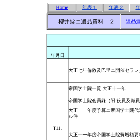
Home
年表１
年表２
櫻井錠ニ遺品資料 ２
遺品
帝
年月日
大正七年倫敦及巴里ニ開催セラレ
帝国学士院一覧 大正十一年
帝国学士院会員録（附 役員及職
大正十一年度予算ニ帝国学士院代
ル件
T11.
大正十一年度帝国学士院費増額要