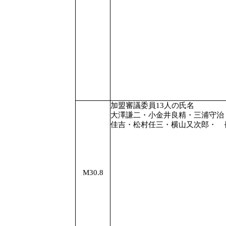
加盟審議委員13人の氏名
大澤謙二・小金井良精・三浦守
佳吉・松村任三・横山又次郎・ 
M30.8